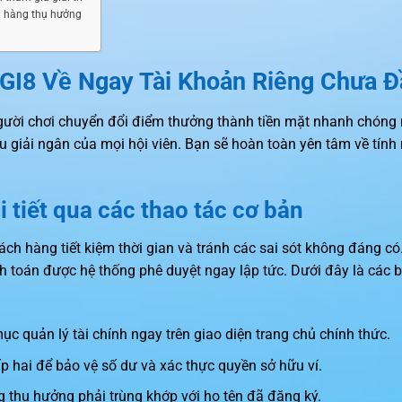
n hàng thụ hưởng
 GI8 Về Ngay Tài Khoản Riêng Chưa Đ
người chơi chuyển đổi điểm thưởng thành tiền mặt nhanh chóng 
 giải ngân của mọi hội viên. Bạn sẽ hoàn toàn yên tâm về tính m
i tiết qua các thao tác cơ bản
hách hàng tiết kiệm thời gian và tránh các sai sót không đáng có
nh toán được hệ thống phê duyệt ngay lập tức. Dưới đây là các
c quản lý tài chính ngay trên giao diện trang chủ chính thức.
p hai để bảo vệ số dư và xác thực quyền sở hữu ví.
g thụ hưởng phải trùng khớp với họ tên đã đăng ký.