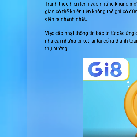
Tránh thực hiện lệnh vào những khung giờ 
gian có thể khiến tiền không thể ghi có đún
diễn ra nhanh nhất.
Việc cập nhật thông tin bảo trì từ các ứng
nhà cái nhưng bị kẹt lại tại cổng thanh to
thụ hưởng.