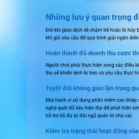
Những lưu ý quan trọng để
Đôi khi giao dịch sẽ chậm trễ hoặc bị hủy 
khi gửi yêu cầu để quá trình giải ngân di
Hoàn thành đủ doanh thu cược th
Người chơi phải thực hiện xong các điều k
thu sẽ khiến lệnh bị treo và yêu cầu thực 
Tuyệt đối không gian lận trong quá
Mọi hành vi sử dụng phần mềm can thiệp sẽ
nghệ quét dữ liệu hiện đại để phát hiện s
hỗ trợ tối đa từ đội ngũ quản trị nhà cái.
Kiểm tra trạng thái hoạt động củ