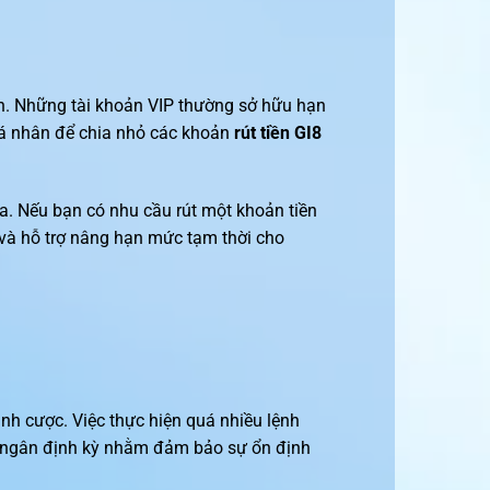
àn. Những tài khoản VIP thường sở hữu hạn
cá nhân để chia nhỏ các khoản
rút tiền GI8
a. Nếu bạn có nhu cầu rút một khoản tiền
ơ và hỗ trợ nâng hạn mức tạm thời cho
nh cược. Việc thực hiện quá nhiều lệnh
iải ngân định kỳ nhằm đảm bảo sự ổn định