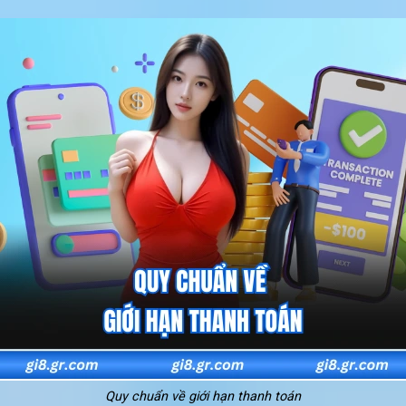
Quy chuẩn về giới hạn thanh toán