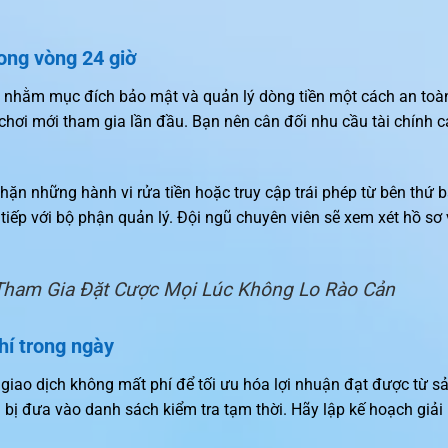
rong vòng 24 giờ
ày nhằm mục đích bảo mật và quản lý dòng tiền một cách an to
hơi mới tham gia lần đầu. Bạn nên cân đối nhu cầu tài chính 
n những hành vi rửa tiền hoặc truy cập trái phép từ bên thứ b
 tiếp với bộ phận quản lý. Đội ngũ chuyên viên sẽ xem xét hồ s
ham Gia Đặt Cược Mọi Lúc Không Lo Rào Cản
hí trong ngày
giao dịch không mất phí để tối ưu hóa lợi nhuận đạt được từ sả
ản bị đưa vào danh sách kiểm tra tạm thời. Hãy lập kế hoạch g