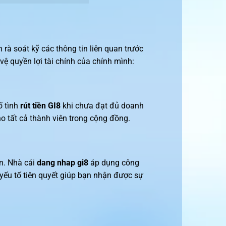
 rà soát kỹ các thông tin liên quan trước
ệ quyền lợi tài chính của chính mình:
ố tình
rút tiền GI8
khi chưa đạt đủ doanh
ho tất cả thành viên trong cộng đồng.
ễn. Nhà cái
dang nhap gi8
áp dụng công
 yếu tố tiên quyết giúp bạn nhận được sự