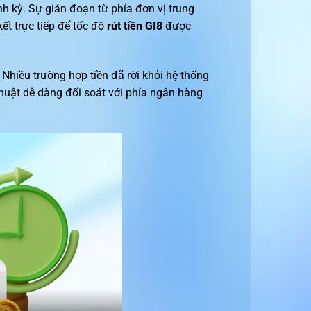
h kỳ. Sự gián đoạn từ phía đơn vị trung
kết trực tiếp để tốc độ
rút tiền GI8
được
 Nhiều trường hợp tiền đã rời khỏi hệ thống
 thuật dễ dàng đối soát với phía ngân hàng