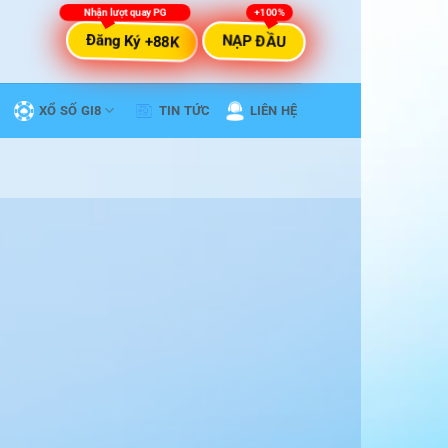
Đăng Ký +88K
NẠP ĐẦU
XỔ SỐ GI8
TIN TỨC
LIÊN HỆ