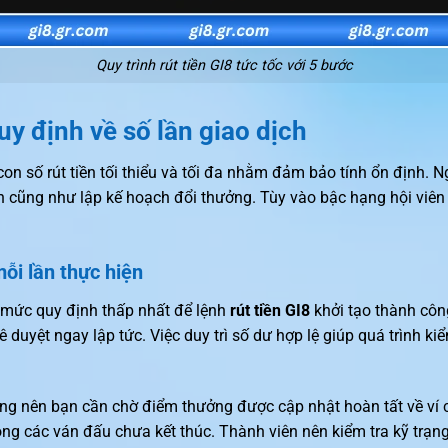
Quy trình rút tiền GI8 tức tốc với 5 bước
uy định về số lần giao dịch
 con số rút tiền tối thiểu và tối đa nhằm đảm bảo tính ổn định.
n cũng như lập kế hoạch đổi thưởng. Tùy vào bậc hạng hội viê
mỗi lần thực hiện
 mức quy định thấp nhất để lệnh
rút tiền GI8
khởi tạo thành côn
hê duyệt ngay lập tức. Việc duy trì số dư hợp lệ giúp quá trình ki
êng nên bạn cần chờ điểm thưởng được cập nhật hoàn tất về ví 
ng các ván đấu chưa kết thúc. Thành viên nên kiểm tra kỹ trạng