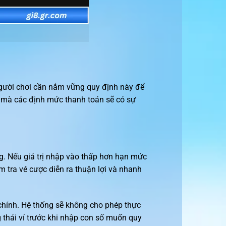
 Người chơi cần nắm vững quy định này để
n mà các định mức thanh toán sẽ có sự
g. Nếu giá trị nhập vào thấp hơn hạn mức
ểm tra vé cược diễn ra thuận lợi và nhanh
chính. Hệ thống sẽ không cho phép thực
 thái ví trước khi nhập con số muốn quy