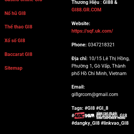
Thương Hiệu
:
GI88 &
GI88.GR.COM
Nổ hũ GI8
Website:
Thể thao GI8
https://sqf.uk.com/
Xổ số GI8
Phone:
0347218321
Baccarat GI8
Địa chỉ:
10/15 Lê Thị Hồng,
Phường 1, Gò Vấp, Thành
Sitemap
phố Hồ Chí Minh, Vietnam
Email:
gi8grcom@gmail.com
Tags: #GI8 #GI_8
#gi8grcom #trangchu_GI8
#dangky_GI8 #linkvao_GI8