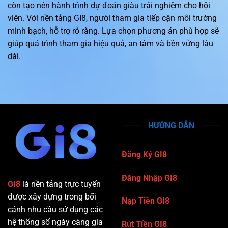
còn tạo nên hành trình dự đoán giàu trải nghiệm cho hội
viên. Với nền tảng GI8, người tham gia tiếp cận môi trường
minh bạch, hỗ trợ rõ ràng. Lựa chọn phương án phù hợp sẽ
giúp quá trình tham gia hiệu quả, an tâm và bền vững lâu
dài.
HƯỚNG DẪN
Đăng Ký GI8
Đăng Nhập GI8
GI8
là nền tảng trực tuyến
được xây dựng trong bối
Nạp Tiền GI8
cảnh nhu cầu sử dụng các
hệ thống số ngày càng gia
Rút Tiền GI8