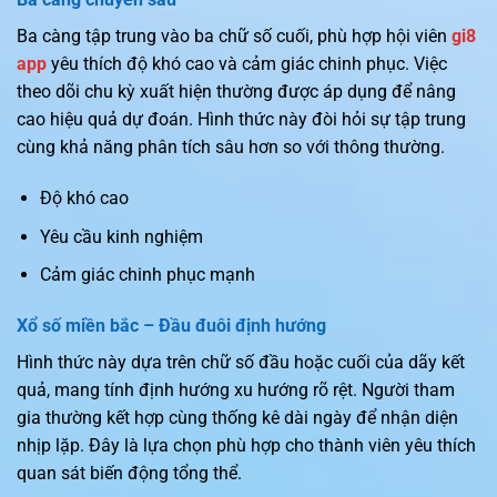
Ba càng tập trung vào ba chữ số cuối, phù hợp hội viên
gi8
app
yêu thích độ khó cao và cảm giác chinh phục. Việc
theo dõi chu kỳ xuất hiện thường được áp dụng để nâng
cao hiệu quả dự đoán. Hình thức này đòi hỏi sự tập trung
cùng khả năng phân tích sâu hơn so với thông thường.
Độ khó cao
Yêu cầu kinh nghiệm
Cảm giác chinh phục mạnh
Xổ số miền bắc – Đầu đuôi định hướng
Hình thức này dựa trên chữ số đầu hoặc cuối của dãy kết
quả, mang tính định hướng xu hướng rõ rệt. Người tham
gia thường kết hợp cùng thống kê dài ngày để nhận diện
nhịp lặp. Đây là lựa chọn phù hợp cho thành viên yêu thích
quan sát biến động tổng thể.