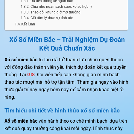
Ưu tiên thống kê ngắn hạn
Chia nhỏ ngân sách cược xổ số hợp lý
Theo dõi khung giờ mở thưởng
Giữ tâm lý thực sự tỉnh táo
Kết luận
Xổ Số Miền Bắc – Trải Nghiệm Dự Đoán
Kết Quả Chuẩn Xác
Xổ số miền bắc
từ lâu đã trở thành lựa chọn quen thuộc
với đông đảo thành viên yêu thích dự đoán kết quả truyền
thống. Tại
GI8
, hội viên tiếp cận không gian minh bạch,
thao tác mượt mà, hỗ trợ tận tâm. Tham gia ngay vào hình
thức giải trí này ngay hôm nay để cảm nhận khác biệt rõ
ràng.
Tìm hiểu chi tiết về hình thức xổ số miền bắc
Xổ số miền bắc
vận hành theo cơ chế minh bạch, dựa trên
kết quả quay thưởng công khai mỗi ngày. Hình thức này