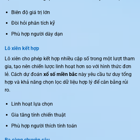
Biên độ giá trị lớn
Đòi hỏi phân tích kỹ
Phù hợp người dày dạn
Lô xiên kết hợp
Lô xiên cho phép kết hợp nhiều cặp số trong một lượt tham
gia, tạo nên chiến lược linh hoạt hơn so với hình thức đơn
lẻ. Cách dự đoán
xổ số miền bắc
này yêu cầu tư duy tổng
hợp và khả năng chọn lọc dữ liệu hợp lý để cân bằng rủi
ro.
Linh hoạt lựa chọn
Gia tăng tính chiến thuật
Phù hợp người thích tính toán
Ba càng chuyên sâu