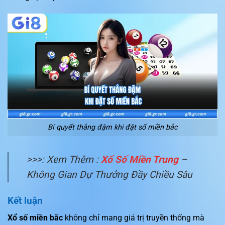
Bí quyết thắng đậm khi đặt số miền bắc
>>>: Xem Thêm :
Xổ Số Miền Trung
–
Không Gian Dự Thưởng Đầy Chiều Sâu
Kết luận
Xổ số miền bắc
không chỉ mang giá trị truyền thống mà