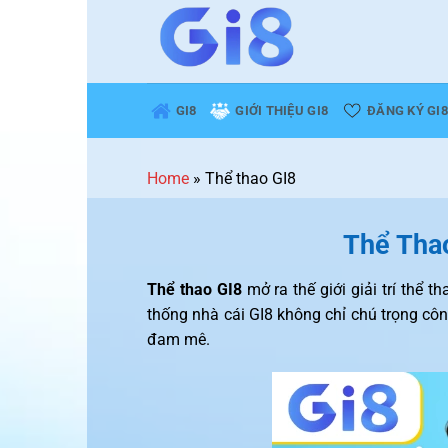
Bỏ
qua
nội
dung
GI8
GIỚI THIỆU GI8
ĐĂNG KÝ GI8
Home
»
Thể thao GI8
Thể Thao
Thể thao GI8
mở ra thế giới giải trí thể 
thống nhà cái GI8 không chỉ chú trọng c
đam mê.