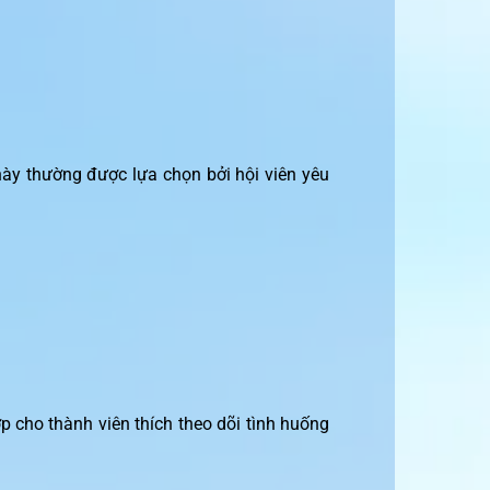
này thường được lựa chọn bởi hội viên yêu
p cho thành viên thích theo dõi tình huống