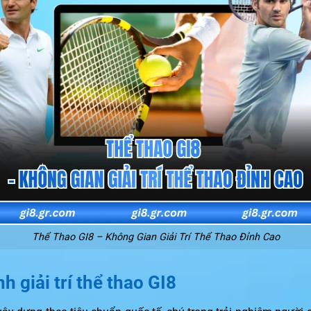
Thể Thao GI8 – Không Gian Giải Trí Thể Thao Đỉnh Cao
h giải trí thể thao GI8