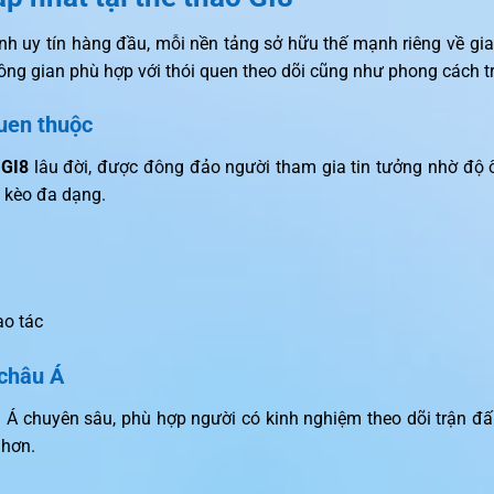
nh uy tín hàng đầu, mỗi nền tảng sở hữu thế mạnh riêng về gia
ông gian phù hợp với thói quen theo dõi cũng như phong cách t
uen thuộc
 GI8
lâu đời, được đông đảo người tham gia tin tưởng nhờ độ 
g kèo đa dạng.
ao tác
châu Á
 Á chuyên sâu, phù hợp người có kinh nghiệm theo dõi trận đấu
 hơn.