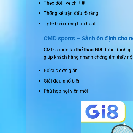
Theo dõi live chi tiết
Thống kê trận đấu rõ ràng
Tỷ lệ biến động linh hoạt
CMD sports – Sảnh ổn định cho n
CMD sports tại
thể thao GI8
được đánh giá
giúp khách hàng nhanh chóng tìm thấy n
Bố cục đơn giản
Giải đấu phổ biến
Phù hợp hội viên mới