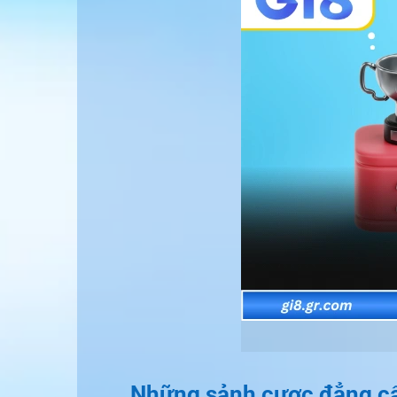
Những sảnh cược đẳng cấp