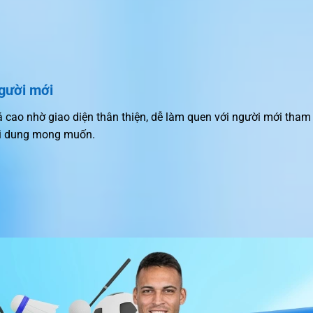
gười mới
 cao nhờ giao diện thân thiện, dễ làm quen với người mới tham
ội dung mong muốn.