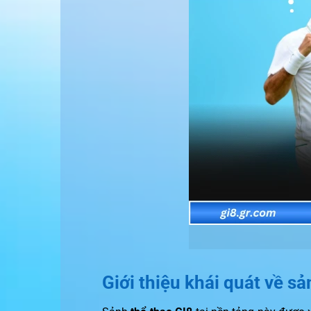
Giới thiệu khái quát về sản