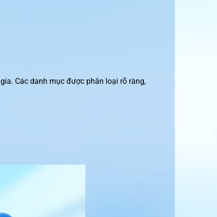
 gia. Các danh mục được phân loại rõ ràng,