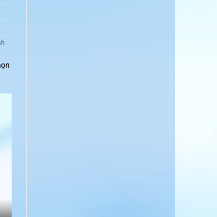
nh
họn