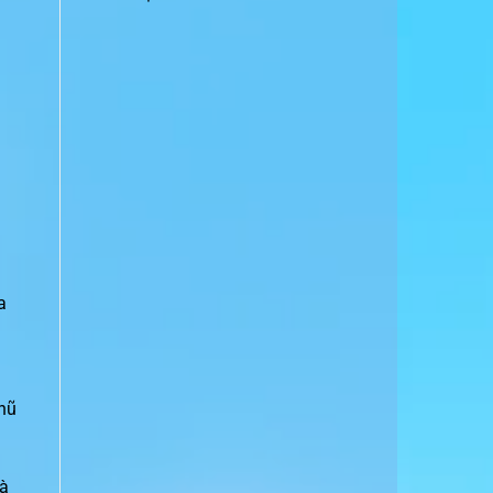
a
 hũ
và