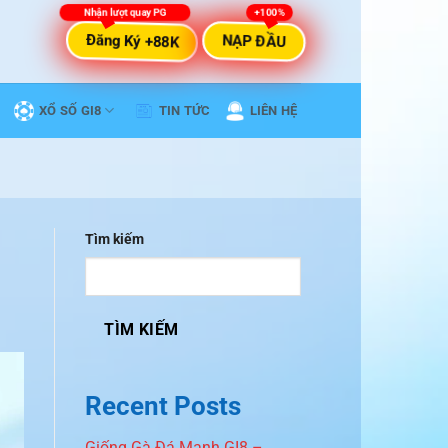
Đăng Ký +88K
NẠP ĐẦU
XỔ SỐ GI8
TIN TỨC
LIÊN HỆ
Tìm kiếm
TÌM KIẾM
Recent Posts
Giống Gà Đá Mạnh GI8 –