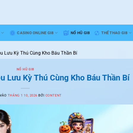
CASINO ONLINE GI8
NỔ HŨ GI8
THỂ THAO GI8
êu Lưu Kỳ Thú Cùng Kho Báu Thần Bí
NỔ HŨ GI8
u Lưu Kỳ Thú Cùng Kho Báu Thần Bí
 VÀO
THÁNG 1 10, 2026
BỞI
CONTENT