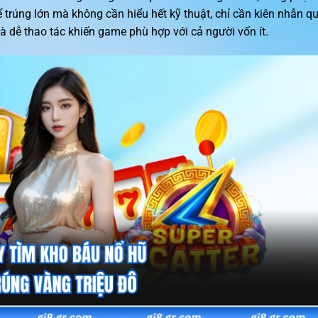
trúng lớn mà không cần hiểu hết kỹ thuật, chỉ cần kiên nhẫn q
à dễ thao tác khiến game phù hợp với cả người vốn ít.