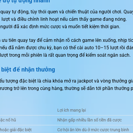
ế độ tự động nhanh
quay tự động, tùy thói quen và chiến thuật của người chơi. Qua
 lượt và điều chỉnh linh hoạt nếu cảm thấy game đang nóng.
 người đã xác định mức cược và muốn tiết kiệm thời gian.
n ưu tiên quay tay để cảm nhận rõ cách game lên xuống, nhịp tí
, nếu đã nắm được chu kỳ, bạn có thể cài auto 10–15 lượt rồi đá
 lượt trong mỗi phiên là rất quan trọng để kiểm soát ngân sách.
 biệt để nhận thưởng
biểu tượng đặc biệt là chìa khóa mở ra jackpot và vòng thưởng gi
g rương trở lên trong cùng hàng, thường sẽ dẫn tới phần thưởng 
Lợi ích mang lại
oặc nổ hũ
Nhận gấp nhiều lần số tiền đã cược
oặc giải đặc biệt
Cơ hội ăn lớn dù ở mức cược trung bình