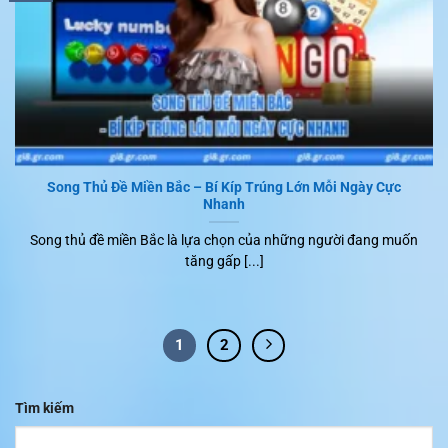
Song Thủ Đề Miền Bắc – Bí Kíp Trúng Lớn Mỗi Ngày Cực
Nhanh
Song thủ đề miền Bắc là lựa chọn của những người đang muốn
tăng gấp [...]
1
2
Tìm kiếm