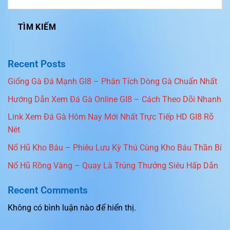
TÌM KIẾM
Recent Posts
Giống Gà Đá Mạnh GI8 – Phân Tích Dòng Gà Chuẩn Nhất
Hướng Dẫn Xem Đá Gà Online GI8 – Cách Theo Dõi Nhanh
Link Xem Đá Gà Hôm Nay Mới Nhất Trực Tiếp HD GI8 Rõ
Nét
Nổ Hũ Kho Báu – Phiêu Lưu Kỳ Thú Cùng Kho Báu Thần Bí
Nổ Hũ Rồng Vàng – Quay Là Trúng Thưởng Siêu Hấp Dẫn
Recent Comments
Không có bình luận nào để hiển thị.