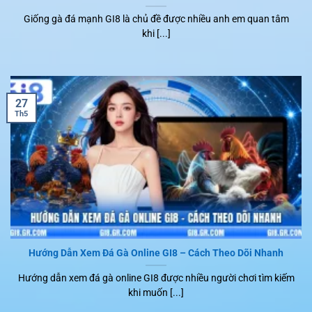
Giống gà đá mạnh GI8 là chủ đề được nhiều anh em quan tâm
khi [...]
27
Th5
Hướng Dẫn Xem Đá Gà Online GI8 – Cách Theo Dõi Nhanh
Hướng dẫn xem đá gà online GI8 được nhiều người chơi tìm kiếm
khi muốn [...]