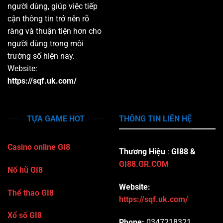
người dùng, giúp việc tiếp
cận thông tin trở nên rõ
ràng và thuận tiện hơn cho
người dùng trong môi
trường số hiện nay.
Website:
https://sqf.uk.com/
TỰA GAME HOT
THÔNG TIN LIÊN HỆ
Casino online GI8
Thương Hiệu
:
GI88 &
GI88.GR.COM
Nổ hũ GI8
Website:
Thể thao GI8
https://sqf.uk.com/
Xổ số GI8
Phone:
0347218321