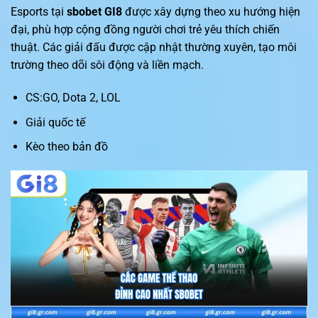
Esports tại
sbobet GI8
được xây dựng theo xu hướng hiện
đại, phù hợp cộng đồng người chơi trẻ yêu thích chiến
thuật. Các giải đấu được cập nhật thường xuyên, tạo môi
trường theo dõi sôi động và liền mạch.
CS:GO, Dota 2, LOL
Giải quốc tế
Kèo theo bản đồ