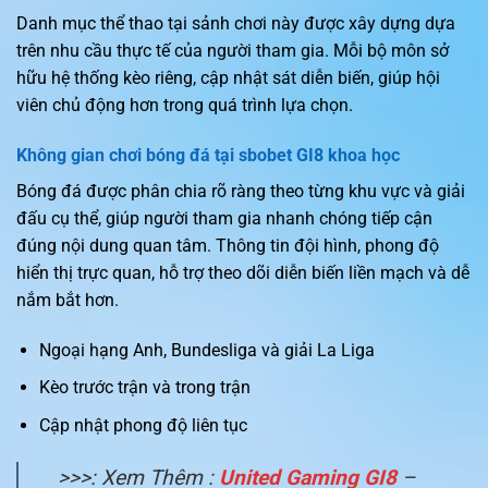
Danh mục thể thao tại sảnh chơi này được xây dựng dựa
trên nhu cầu thực tế của người tham gia. Mỗi bộ môn sở
hữu hệ thống kèo riêng, cập nhật sát diễn biến, giúp hội
viên chủ động hơn trong quá trình lựa chọn.
Không gian chơi bóng đá tại sbobet GI8 khoa học
Bóng đá được phân chia rõ ràng theo từng khu vực và giải
đấu cụ thể, giúp người tham gia nhanh chóng tiếp cận
đúng nội dung quan tâm. Thông tin đội hình, phong độ
hiển thị trực quan, hỗ trợ theo dõi diễn biến liền mạch và dễ
nắm bắt hơn.
Ngoại hạng Anh, Bundesliga và giải La Liga
Kèo trước trận và trong trận
Cập nhật phong độ liên tục
>>>: Xem Thêm :
United Gaming GI8
–