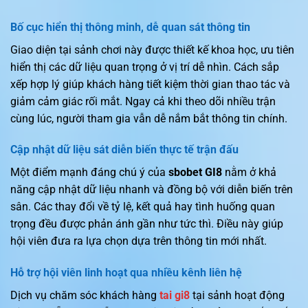
Bố cục hiển thị thông minh, dễ quan sát thông tin
Giao diện tại sảnh chơi này được thiết kế khoa học, ưu tiên
hiển thị các dữ liệu quan trọng ở vị trí dễ nhìn. Cách sắp
xếp hợp lý giúp khách hàng tiết kiệm thời gian thao tác và
giảm cảm giác rối mắt. Ngay cả khi theo dõi nhiều trận
cùng lúc, người tham gia vẫn dễ nắm bắt thông tin chính.
Cập nhật dữ liệu sát diễn biến thực tế trận đấu
Một điểm mạnh đáng chú ý của
sbobet GI8
nằm ở khả
năng cập nhật dữ liệu nhanh và đồng bộ với diễn biến trên
sân. Các thay đổi về tỷ lệ, kết quả hay tình huống quan
trọng đều được phản ánh gần như tức thì. Điều này giúp
hội viên đưa ra lựa chọn dựa trên thông tin mới nhất.
Hỗ trợ hội viên linh hoạt qua nhiều kênh liên hệ
Dịch vụ chăm sóc khách hàng
tai gi8
tại sảnh hoạt động