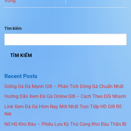
Vững
Tìm kiếm
TÌM KIẾM
Recent Posts
Giống Gà Đá Mạnh GI8 – Phân Tích Dòng Gà Chuẩn Nhất
Hướng Dẫn Xem Đá Gà Online GI8 – Cách Theo Dõi Nhanh
Link Xem Đá Gà Hôm Nay Mới Nhất Trực Tiếp HD GI8 Rõ
Nét
Nổ Hũ Kho Báu – Phiêu Lưu Kỳ Thú Cùng Kho Báu Thần Bí