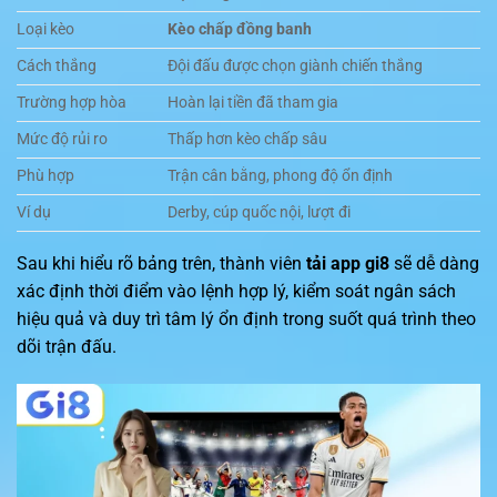
Loại kèo
Kèo chấp đồng banh
Cách thắng
Đội đấu được chọn giành chiến thắng
Trường hợp hòa
Hoàn lại tiền đã tham gia
Mức độ rủi ro
Thấp hơn kèo chấp sâu
Phù hợp
Trận cân bằng, phong độ ổn định
Ví dụ
Derby, cúp quốc nội, lượt đi
Sau khi hiểu rõ bảng trên, thành viên
tải app gi8
sẽ dễ dàng
xác định thời điểm vào lệnh hợp lý, kiểm soát ngân sách
hiệu quả và duy trì tâm lý ổn định trong suốt quá trình theo
dõi trận đấu.