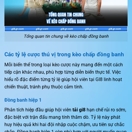
Tổng quan tin chung về kèo chấp đồng banh
Các tỷ lệ cược thú vị trong kèo chấp đồng banh
Mỗi biến thể trong loại kèo cược này mang đến một cách
tiếp cận khác nhau, phù hợp từng diễn biến thực tế. Việc
hiểu rõ đặc điểm từng tỷ lệ giúp hội viên tại GI8 linh hoạt
chiến thuật, tránh phụ thuộc cảm tính.
Đồng banh hiệp 1
Phân tích hiệp đầu giúp hội viên
tải gi8
hạn chế rủi ro sớm,
đặc biệt với trận đấu mang tính thăm dò. Tỷ lệ này phát
huy hiệu quả khi hai đội nhập cuộc chậm, ưu tiên sự chắc
chắn. Đồng banh hiệp 1 còn phù hợp với người muốn quan