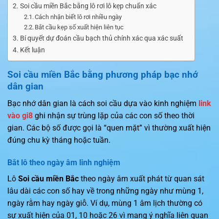
Soi cầu miền Bắc bằng lô rơi lô kẹp chuẩn xác
Cách nhận biết lô rơi nhiều ngày
Bắt cầu kẹp số xuất hiện liên tục
Bí quyết dự đoán cầu bạch thủ chính xác qua xác suất
Kết luận
Soi cầu miền Bắc bằng phương pháp bạc nhớ
dân gian
Bạc nhớ dân gian là cách soi cầu dựa vào kinh nghiệm
link
vào gi8
ghi nhận sự trùng lặp của các con số theo thời
gian. Các bộ số được gọi là “quen mặt” vì thường xuất hiện
đúng chu kỳ tháng hoặc tuần.
Bắt lô theo ngày âm linh nghiệm
Lô
Soi cầu miền Bắc
theo ngày âm xuất phát từ quan sát
lâu dài các con số hay về trong những ngày như mùng 1,
ngày rằm hay ngày giỗ. Ví dụ, mùng 1 âm lịch thường có
sự xuất hiện của 01, 10 hoặc 26 vì mang ý nghĩa liên quan