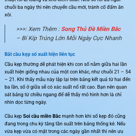
chuỗi ba ngày thì nên chuyển cầu mới, tránh cố đấm ăn
xôi.
>>>: Xem Thêm :
Song Thủ Đề Miền Bắc
– Bí Kíp Trúng Lớn Mỗi Ngày Cực Nhanh
Bắt cầu kẹp số xuất hiện liên tục
Cầu kẹp thường dễ phát hiện khi con số nằm giữa hai lần
xuất hiện giống nhau của một con khác, như chuỗi 21 – 54
– 21. Khi thấy mẫu này lặp lại trên bảng kết quả từ hai đến
ba lần, số ở giữa sẽ có xác suất nổ rất cao. Bạn nên quan
sát bảng từ chiều ngang để dễ thấy mô hình hơn là chỉ
nhìn dọc từng ngày.
Cầu kẹp
Soi cầu miền Bắc
mạnh hơn khi số kẹp đó cũng
đang trong chu kỳ tăng tần suất trên bảng thống kê. Nếu
vừa kẹp vừa có mặt trong các ngày gần nhất thì nên ưu