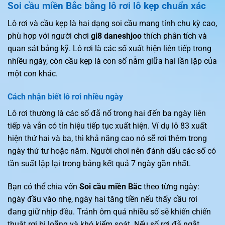
Soi cầu miền Bắc bằng lô rơi lô kẹp chuẩn xác
Lô rơi và cầu kẹp là hai dạng soi cầu mang tính chu kỳ cao,
phù hợp với người chơi
gi8 daneshjoo
thích phân tích và
quan sát bảng kỹ. Lô rơi là các số xuất hiện liên tiếp trong
nhiều ngày, còn cầu kẹp là con số nằm giữa hai lần lặp của
một con khác.
Cách nhận biết lô rơi nhiều ngày
Lô rơi thường là các số đã nổ trong hai đến ba ngày liên
tiếp và vẫn có tín hiệu tiếp tục xuất hiện. Ví dụ lô 83 xuất
hiện thứ hai và ba, thì khả năng cao nó sẽ rơi thêm trong
ngày thứ tư hoặc năm. Người chơi nên đánh dấu các số có
tần suất lặp lại trong bảng kết quả 7 ngày gần nhất.
Bạn có thể chia vốn
Soi cầu miền Bắc
theo từng ngày:
ngày đầu vào nhẹ, ngày hai tăng tiền nếu thấy cầu rơi
đang giữ nhịp đều. Tránh ôm quá nhiều số sẽ khiến chiến
thuật rơi bị loãng và khó kiểm soát. Nếu số rơi đã ngắt