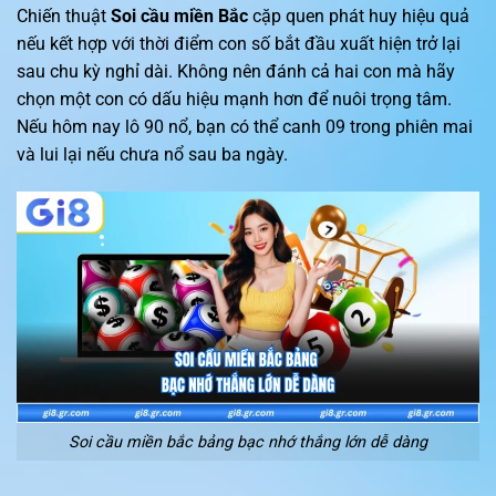
Chiến thuật
Soi cầu miền Bắc
cặp quen phát huy hiệu quả
nếu kết hợp với thời điểm con số bắt đầu xuất hiện trở lại
sau chu kỳ nghỉ dài. Không nên đánh cả hai con mà hãy
chọn một con có dấu hiệu mạnh hơn để nuôi trọng tâm.
Nếu hôm nay lô 90 nổ, bạn có thể canh 09 trong phiên mai
và lui lại nếu chưa nổ sau ba ngày.
Soi cầu miền bắc bảng bạc nhớ thắng lớn dễ dàng