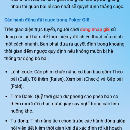
nhau thì quân bài lẻ cao nhất sẽ quyết định thắng cuộc.
Các hành động đặt cược trong Poker GI8
Trên giao diện trực tuyến, người chơi
dang nhap gi8
sử
dụng các nút bấm để thực hiện ý đồ chiến thuật của mình
một cách nhanh. Bạn phải đưa ra quyết định trong khoảng
thời gian đếm ngược quy định nếu không muốn bị hệ
thống tự động bỏ bài.
Lệnh cược: Các phím chức năng cơ bản bao gồm Theo
bài (Call), Tố thêm (Raise), Xem bài (Check) và Gấp bài
(Fold).
Time Bank: Quỹ thời gian dự phòng cho phép bạn có
thêm mười đến hai mươi giây suy nghĩ trong các tình
huống khó.
Tự động: Tính năng tích chọn trước các hành động giúp
hội viên tiết kiệm thời gian khi đã xác định rõ kế hoạch