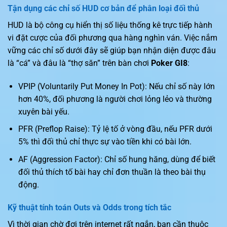
Tận dụng các chỉ số HUD cơ bản để phân loại đối thủ
HUD là bộ công cụ hiển thị số liệu thống kê trực tiếp hành
vi đặt cược của đối phương qua hàng nghìn ván. Việc nắm
vững các chỉ số dưới đây sẽ giúp bạn nhận diện được đâu
là “cá” và đâu là “thợ săn” trên bàn chơi
Poker GI8
:
VPIP (Voluntarily Put Money In Pot): Nếu chỉ số này lớn
hơn 40%, đối phương là người chơi lỏng lẻo và thường
xuyên bài yếu.
PFR (Preflop Raise): Tỷ lệ tố ở vòng đầu, nếu PFR dưới
5% thì đối thủ chỉ thực sự vào tiền khi có bài lớn.
AF (Aggression Factor): Chỉ số hung hăng, dùng để biết
đối thủ thích tố bài hay chỉ đơn thuần là theo bài thụ
động.
Kỹ thuật tính toán Outs và Odds trong tích tắc
Vì thời gian chờ đợi trên internet rất ngắn, bạn cần thuộc