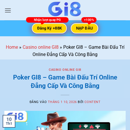
Bỏ
qua
nội
dung
Đăng Ký +88K
NẠP ĐẦU
Home
»
Casino online GI8
»
Poker GI8 – Game Bài Đấu Trí
Online Đẳng Cấp Và Công Bằng
CASINO ONLINE GI8
Poker GI8 – Game Bài Đấu Trí Online
Đẳng Cấp Và Công Bằng
ĐĂNG VÀO
THÁNG 1 10, 2026
BỞI
CONTENT
10
Th1