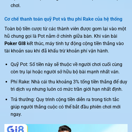
chơi.
Cơ chế thanh toán quỹ Pot và thu phí Rake của hệ thống
Toàn bộ tiền cược từ các thành viên được gom lại vào một
hũ chung gọi là Pot nằm ở chính giữa bàn. Khi ván bài
Poker GI8
kết thúc, máy tính tự động cộng tiền thắng vào
tài khoản sau khi đã khấu trừ khoản phí vận hành.
Quỹ Pot: Số tiền này sẽ thuộc về người chơi cuối cùng
còn trụ lại hoặc người sở hữu bộ bài mạnh nhất ván.
Phí Rake: Nhà cái thu khoảng 3% tổng tiền thắng để duy
trì dịch vụ nhưng luôn có mức trần giới hạn nhất định.
Trả thưởng: Quy trình cộng tiền diễn ra trong tích tắc
giúp người thắng cuộc có thể bắt đầu phiên chơi mới
ngay.