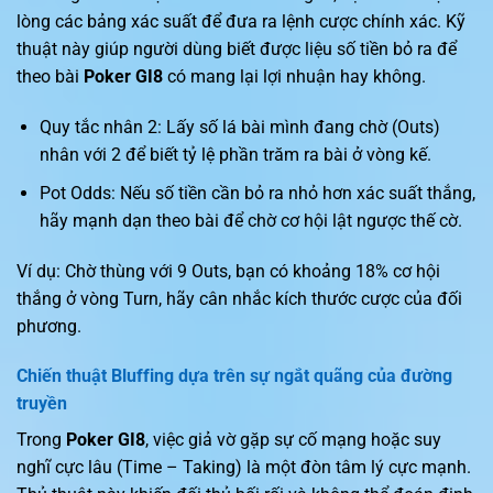
lòng các bảng xác suất để đưa ra lệnh cược chính xác. Kỹ
thuật này giúp người dùng biết được liệu số tiền bỏ ra để
theo bài
Poker GI8
có mang lại lợi nhuận hay không.
Quy tắc nhân 2: Lấy số lá bài mình đang chờ (Outs)
nhân với 2 để biết tỷ lệ phần trăm ra bài ở vòng kế.
Pot Odds: Nếu số tiền cần bỏ ra nhỏ hơn xác suất thắng,
hãy mạnh dạn theo bài để chờ cơ hội lật ngược thế cờ.
Ví dụ: Chờ thùng với 9 Outs, bạn có khoảng 18% cơ hội
thắng ở vòng Turn, hãy cân nhắc kích thước cược của đối
phương.
Chiến thuật Bluffing dựa trên sự ngắt quãng của đường
truyền
Trong
Poker GI8
, việc giả vờ gặp sự cố mạng hoặc suy
nghĩ cực lâu (Time – Taking) là một đòn tâm lý cực mạnh.