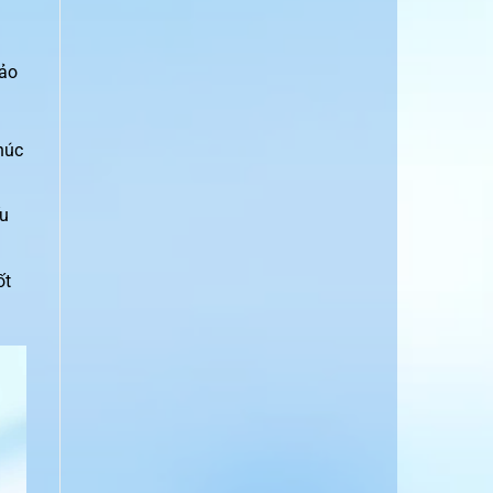
bảo
húc
ếu
ốt