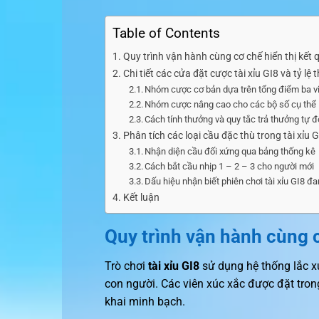
Table of Contents
Quy trình vận hành cùng cơ chế hiển thị kết q
Chi tiết các cửa đặt cược tài xỉu GI8 và tỷ lệ
Nhóm cược cơ bản dựa trên tổng điểm ba v
Nhóm cược nâng cao cho các bộ số cụ thể
Cách tính thưởng và quy tắc trả thưởng tự 
Phân tích các loại cầu đặc thù trong tài xỉu G
Nhận diện cầu đối xứng qua bảng thống kê
Cách bắt cầu nhịp 1 – 2 – 3 cho người mới
Dấu hiệu nhận biết phiên chơi tài xỉu GI8 đ
Kết luận
Quy trình vận hành cùng cơ
Trò chơi
tài xỉu GI8
sử dụng hệ thống lắc xú
con người. Các viên xúc xắc được đặt trong
khai minh bạch.