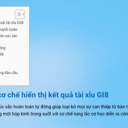
uả tài xỉu GI8
 thanh toán
iên xúc xắc
động
I8
ang đảo cầu
 chế hiển thị kết quả tài xỉu GI8
c xắc hoàn toàn tự động giúp loại bỏ mọi sự can thiệp từ bàn 
 một hộp kính trong suốt với cơ chế rung lắc cơ học diễn ra cô