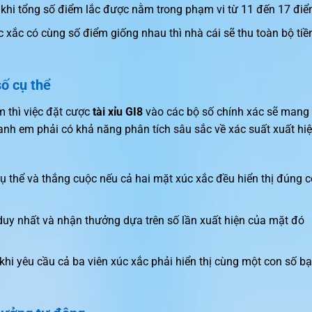
 khi tổng số điểm lắc được nằm trong phạm vi từ 11 đến 17 điể
c xắc có cùng số điểm giống nhau thì nhà cái sẽ thu toàn bộ tiề
ố cụ thể
m thì việc đặt cược
tài xỉu GI8
vào các bộ số chính xác sẽ mang 
anh em phải có khả năng phân tích sâu sắc về xác suất xuất hi
cụ thể và thắng cuộc nếu cả hai mặt xúc xắc đều hiển thị đúng 
uy nhất và nhận thưởng dựa trên số lần xuất hiện của mặt đó
hi yêu cầu cả ba viên xúc xắc phải hiển thị cùng một con số b