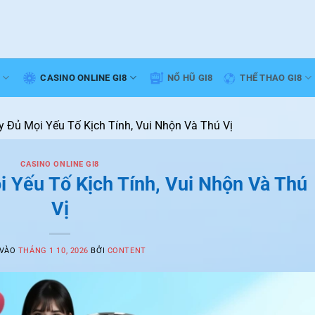
CASINO ONLINE GI8
NỔ HŨ GI8
THỂ THAO GI8
y Đủ Mọi Yếu Tố Kịch Tính, Vui Nhộn Và Thú Vị
CASINO ONLINE GI8
i Yếu Tố Kịch Tính, Vui Nhộn Và Thú
Vị
 VÀO
THÁNG 1 10, 2026
BỞI
CONTENT