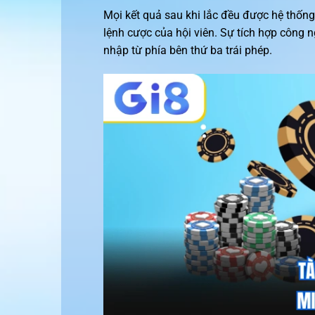
Mọi kết quả sau khi lắc đều được hệ thốn
lệnh cược của hội viên. Sự tích hợp công 
nhập từ phía bên thứ ba trái phép.