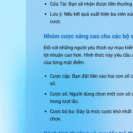
Cửa Tài: Bạn sẽ nhận được tiền thưởng
Lưu ý: Nếu kết quả xuất hiện ba viên xú
cược.
Nhóm cược nâng cao cho các bộ s
Đối với những người yêu thích sự mạo hiể
lợi nhuận cao hơn. Hình thức này yêu cầu 
của từng mặt điểm:
Cược cặp: Bạn đặt tiền vào hai con số 
số.
Cược số: Người dùng chọn một con số d
trong lượt lắc.
Cược bộ ba: Đây là mức cược khó nhất k
chọn.