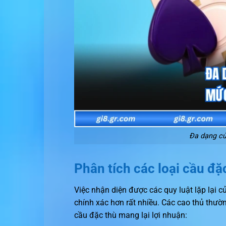
Đa dạng c
Phân tích các loại cầu đặc
Việc nhận diện được các quy luật lặp lại c
chính xác hơn rất nhiều. Các cao thủ thườ
cầu đặc thù mang lại lợi nhuận: