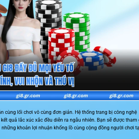
n cùng lối chơi vô cùng đơn giản. Hệ thống trang bị công nghệ
kết quả lắc xúc xắc đều diễn ra ngẫu nhiên. Bạn sẽ được tham 
 những khoản lợi nhuận khổng lồ cùng cộng đồng người chơi tạ