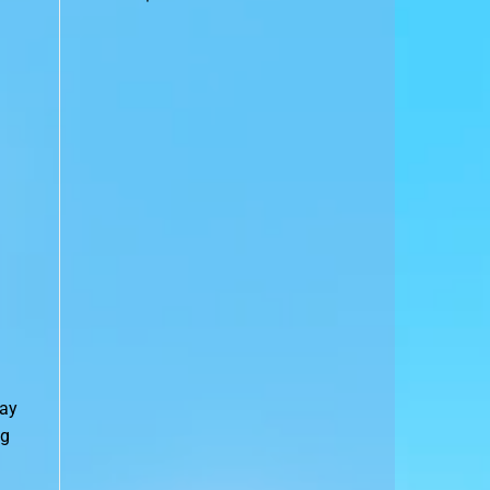
tay
ng