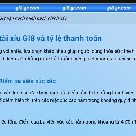
 GI8 vận hành minh bạch chính xác
tài xỉu GI8 và tỷ lệ thanh toán
với nhiều lựa chọn khác nhau giúp người dùng thỏa sức thể h
 đi kèm với những mức trả thưởng riêng biệt nhằm tạo nên sự k
điểm ba viên xúc xắc
ỉu vẫn luôn là lựa chọn hàng đầu của hầu hết những thành viên
ố điểm hiển thị trên các mặt xúc xắc nằm trong khoảng quy địn
 nếu tổng điểm của ba viên xúc xắc nằm trong khoảng từ 4 đến 